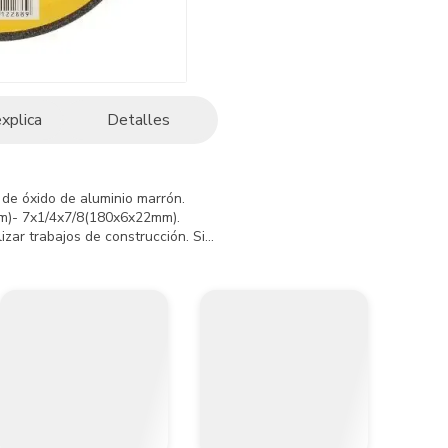
explica
Detalles
de óxido de aluminio marrón.

m)- 7x1/4x7/8(180x6x22mm).

izar trabajos de construcción. Sirve para desbaste en diferentes tipos 
rica, no aplica por mal uso o mantenimiento inadecuado.