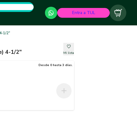
Entra a TUL
Carrito
4-1/2"
) 4-1/2"
Mi lista
Desde 0 hasta 3 días.