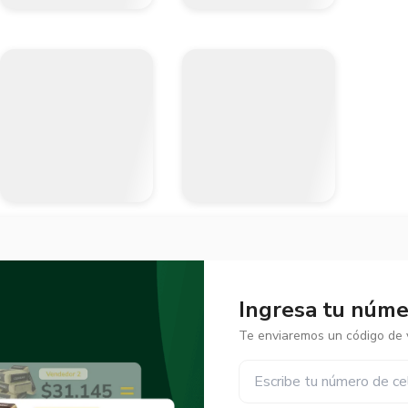
Ingresa tu númer
Te enviaremos un código de v
✕
✕