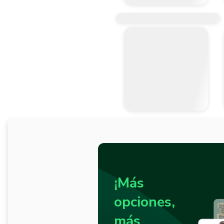
¡Más
opciones,
más