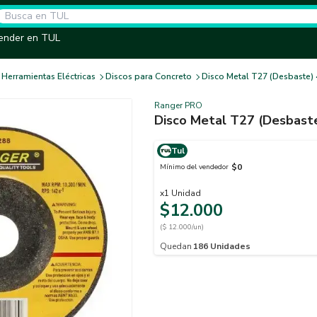
ender en TUL
Herramientas Eléctricas
Discos para Concreto
Disco Metal T27 (Desbaste) 
Ranger PRO
Disco Metal T27 (Desbaste
Tul
$0
Mínimo del vendedor
x
1
Unidad
$12.000
($ 12.000/un)
Quedan
186
Unidades