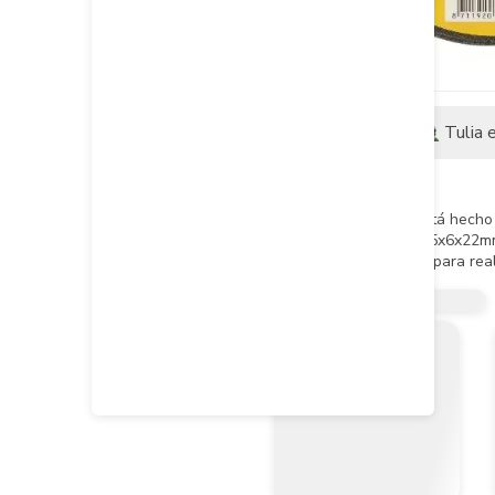
Descripción
Tulia 
Descripción del producto
El disco ranger metal T27 está hecho 
Dimensión: 4-1/2x1/4x7/8(115x6x22m
Es una herramienta utilizada para real
Garantía de 1 año por defecto de fáb