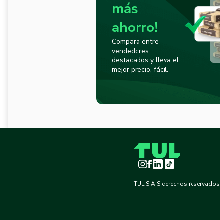
más
ahorro!
Compara entre
vendedores
destacados y lleva el
mejor precio, fácil.
Instagram
Facebook
LinkedIn
TikTok
TUL S.A.S derechos reservados