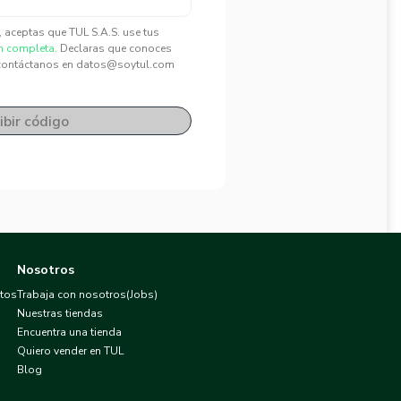
", aceptas que TUL S.A.S. use tus
n completa.
Declaras que conoces
contáctanos en datos@soytul.com
ibir código
Nosotros
atos
Trabaja con nosotros(Jobs)
Nuestras tiendas
Encuentra una tienda
Quiero vender en TUL
Blog