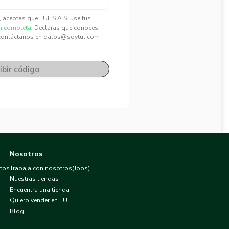
", aceptas que TUL S.A.S. use tus
n completa.
Declaras que conoces
contáctanos en datos@soytul.com
ibir código
Nosotros
atos
Trabaja con nosotros(Jobs)
Nuestras tiendas
Encuentra una tienda
Quiero vender en TUL
Blog