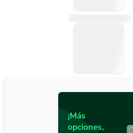
¡Más
opciones,