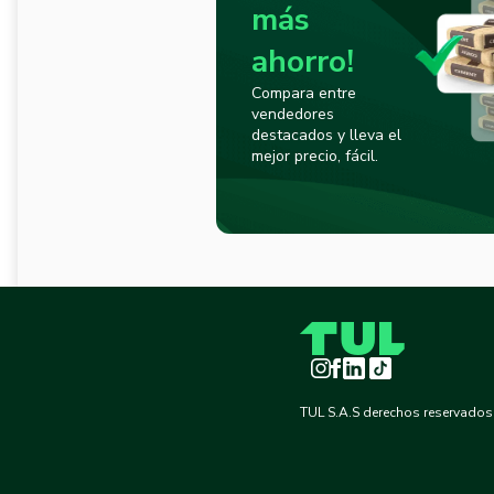
más
ahorro!
Compara entre
vendedores
destacados y lleva el
mejor precio, fácil.
Instagram
Facebook
LinkedIn
TikTok
TUL S.A.S derechos reservados