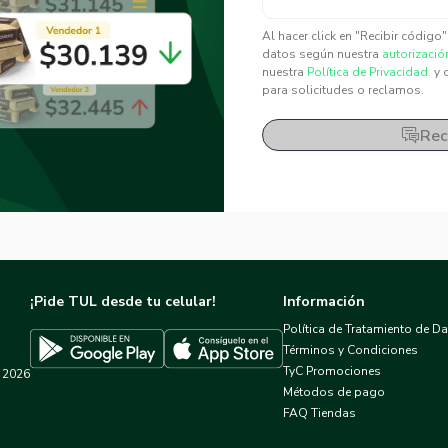
✕
✕
Al hacer click en "Recibir código
datos según nuestra
autorizació
nuestra
Política de Privacidad.
y 
para solicitudes o reclamos.
Rec
¡Pide TUL desde tu celular!
Información
Política de Tratamiento de D
Términos y Condiciones
TyC Promociones
2026
Descargar TUL en App Store
Descargar TUL en Google Play
Métodos de pago
FAQ Tiendas