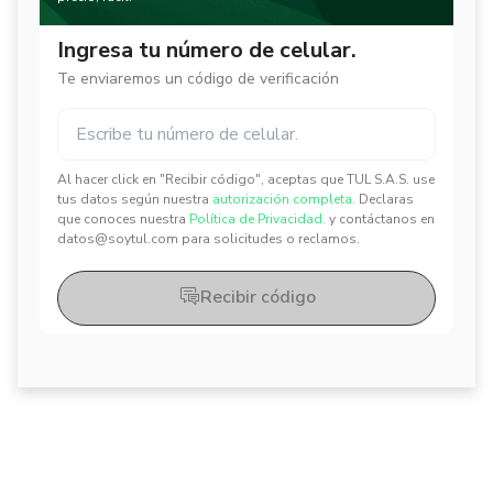
Ingresa tu número de celular.
Te enviaremos un código de verificación
Al hacer click en "Recibir código", aceptas que TUL S.A.S. use
✕
✕
tus datos según nuestra
autorización completa.
Declaras
que conoces nuestra
Política de Privacidad.
y contáctanos en
datos@soytul.com para solicitudes o reclamos.
Recibir código