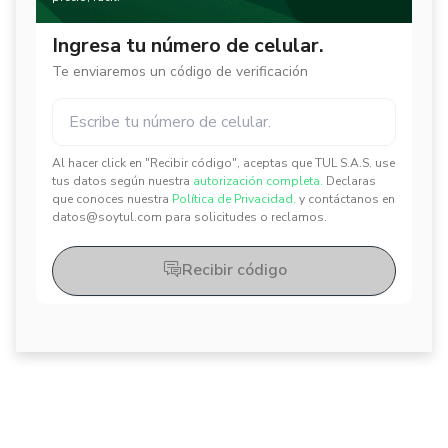
Ingresa tu número de celular.
Te enviaremos un código de verificación
Al hacer click en "Recibir código", aceptas que TUL S.A.S. use
✕
✕
tus datos según nuestra
autorización completa.
Declaras
que conoces nuestra
Política de Privacidad.
y contáctanos en
datos@soytul.com para solicitudes o reclamos.
Recibir código