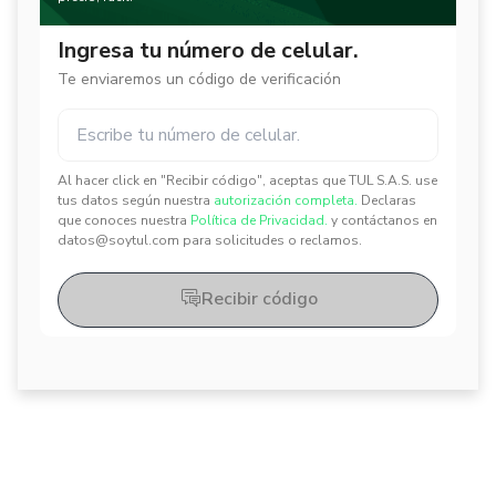
Ingresa tu número de celular.
Te enviaremos un código de verificación
Al hacer click en "Recibir código", aceptas que TUL S.A.S. use
✕
✕
tus datos según nuestra
autorización completa.
Declaras
que conoces nuestra
Política de Privacidad.
y contáctanos en
datos@soytul.com para solicitudes o reclamos.
Recibir código