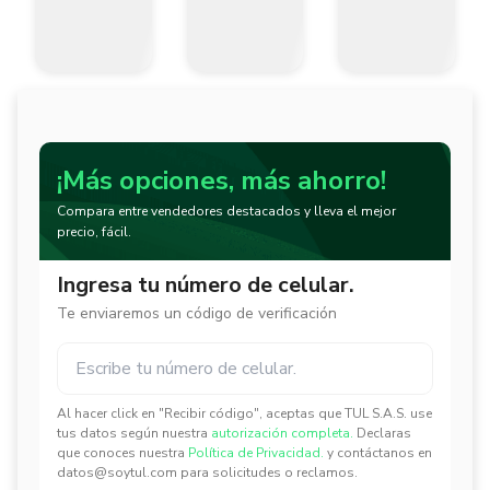
¡Más opciones, más ahorro!
Compara entre vendedores destacados y lleva el mejor
precio, fácil.
Ingresa tu número de celular.
Te enviaremos un código de verificación
Al hacer click en "Recibir código", aceptas que TUL S.A.S. use
✕
✕
tus datos según nuestra
autorización completa.
Declaras
que conoces nuestra
Política de Privacidad.
y contáctanos en
datos@soytul.com para solicitudes o reclamos.