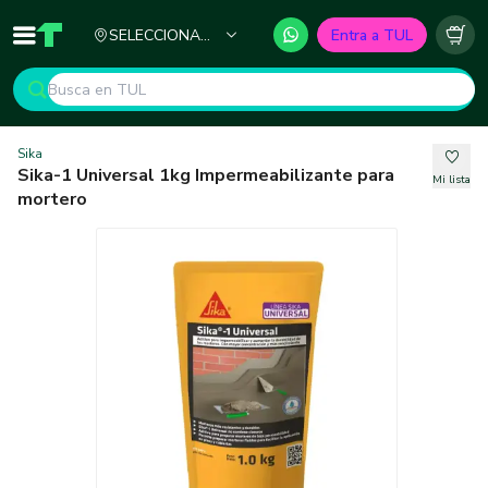
Ciudad
SELECCIONA
Entra a TUL
Inicio
TUL - Tu Marketplace de Construcción
Carr
TU CIUDAD
Sika
Sika-1 Universal 1kg Impermeabilizante para
Mi lista
mortero