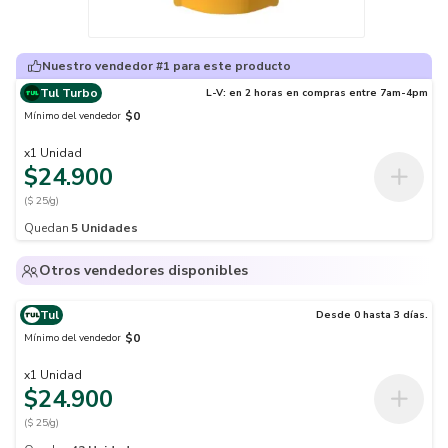
Nuestro vendedor #1 para este producto
Tul Turbo
L-V: en 2 horas en compras entre 7am-4pm
$0
Mínimo del vendedor
x
1
Unidad
$24.900
($ 25/g)
Quedan
5
Unidades
Otros vendedores disponibles
Tul
Desde 0 hasta 3 días.
$0
Mínimo del vendedor
x
1
Unidad
$24.900
($ 25/g)