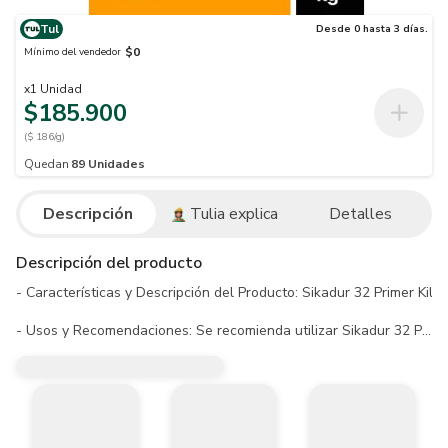
Tul
Desde 0 hasta 3 días.
$0
Mínimo del vendedor
x
1
Unidad
$185.900
($ 186/g)
Quedan
89
Unidades
Descripción
Tulia explica
Detalles
Descripción del producto
- Características y Descripción del Producto: Sikadur 32 Primer Ki
- Usos y Recomendaciones: Se recomienda utilizar Sikadur 32 Primer 
- Advertencias: Se debe seguir las precauciones habituales al manip
- Garantías: No aplica.