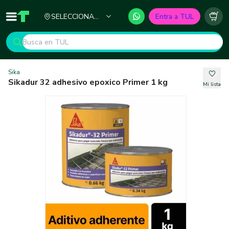
Ciudad
SELECCIONA
Entra a TUL
Inicio
TUL - Tu Marketplace de Construcción
Carr
TU CIUDAD
Sika
Sikadur 32 adhesivo epoxico Primer 1 kg
Mi lista