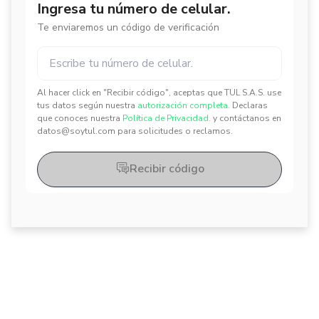
Ingresa tu número de celular.
Te enviaremos un código de verificación
Al hacer click en "Recibir código", aceptas que TUL S.A.S. use
✕
✕
tus datos según nuestra
autorización completa.
Declaras
que conoces nuestra
Política de Privacidad.
y contáctanos en
datos@soytul.com para solicitudes o reclamos.
Recibir código