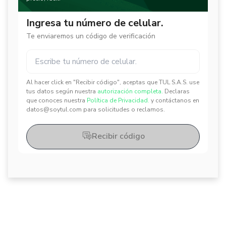
Ingresa tu número de celular.
Te enviaremos un código de verificación
Al hacer click en "Recibir código", aceptas que TUL S.A.S. use
✕
✕
tus datos según nuestra
autorización completa.
Declaras
que conoces nuestra
Política de Privacidad.
y contáctanos en
datos@soytul.com para solicitudes o reclamos.
Recibir código