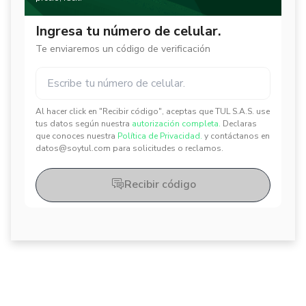
Ingresa tu número de celular.
Te enviaremos un código de verificación
Al hacer click en "Recibir código", aceptas que TUL S.A.S. use
✕
✕
tus datos según nuestra
autorización completa.
Declaras
que conoces nuestra
Política de Privacidad.
y contáctanos en
datos@soytul.com para solicitudes o reclamos.
Recibir código