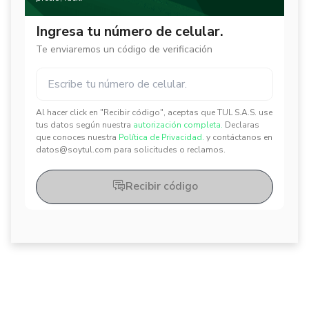
Ingresa tu número de celular.
Te enviaremos un código de verificación
Al hacer click en "Recibir código", aceptas que TUL S.A.S. use
✕
✕
tus datos según nuestra
autorización completa.
Declaras
que conoces nuestra
Política de Privacidad.
y contáctanos en
datos@soytul.com para solicitudes o reclamos.
Recibir código