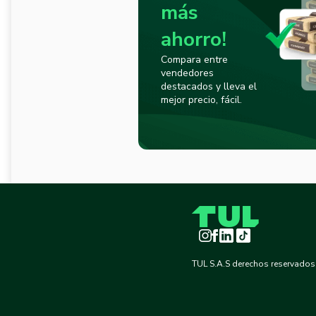
más
ahorro!
Compara entre
vendedores
destacados y lleva el
mejor precio, fácil.
Instagram
Facebook
LinkedIn
TikTok
TUL S.A.S derechos reservados