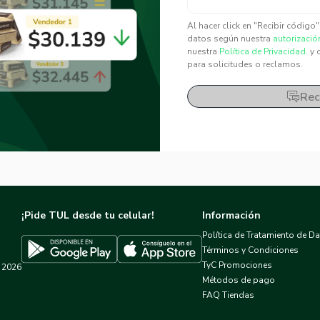
✕
✕
Al hacer click en "Recibir código
datos según nuestra
autorizació
nuestra
Política de Privacidad.
y 
para solicitudes o reclamos.
Rec
¡Pide TUL desde tu celular!
Información
Política de Tratamiento de D
Términos y Condiciones
TyC Promociones
2026
Descargar TUL en App Store
Descargar TUL en Google Play
Métodos de pago
FAQ Tiendas