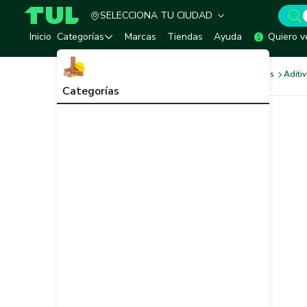
SELECCIONA TU CIUDAD
TUL - Tu Marketplace de Construcción
Inicio
Categorías
Marcas
Tiendas
Ayuda
Quiero v
Cemento, Morteros y Aditivos
Aditi
Categorías