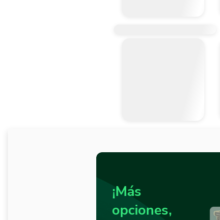
¡Más
opciones,