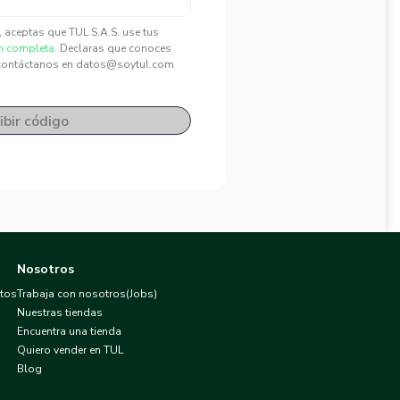
", aceptas que TUL S.A.S. use tus
n completa.
Declaras que conoces
contáctanos en datos@soytul.com
ibir código
Nosotros
atos
Trabaja con nosotros(Jobs)
Nuestras tiendas
Encuentra una tienda
Quiero vender en TUL
Blog