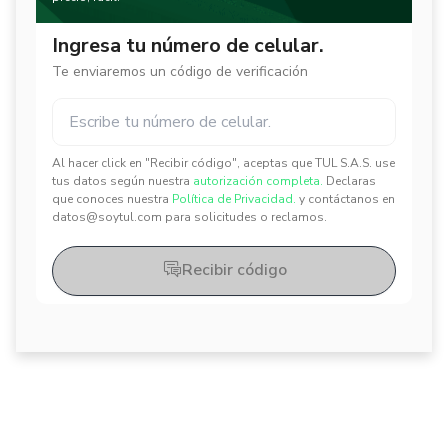
Ingresa tu número de celular.
Te enviaremos un código de verificación
Al hacer click en "Recibir código", aceptas que TUL S.A.S. use
✕
✕
tus datos según nuestra
autorización completa.
Declaras
que conoces nuestra
Política de Privacidad.
y contáctanos en
datos@soytul.com para solicitudes o reclamos.
Recibir código