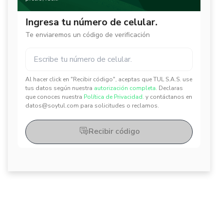
Ingresa tu número de celular.
Te enviaremos un código de verificación
Al hacer click en "Recibir código", aceptas que TUL S.A.S. use
✕
✕
tus datos según nuestra
autorización completa.
Declaras
que conoces nuestra
Política de Privacidad.
y contáctanos en
datos@soytul.com para solicitudes o reclamos.
Recibir código