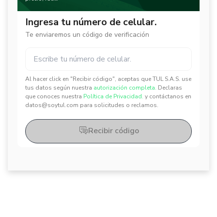
Ingresa tu número de celular.
Te enviaremos un código de verificación
Al hacer click en "Recibir código", aceptas que TUL S.A.S. use
✕
✕
tus datos según nuestra
autorización completa.
Declaras
que conoces nuestra
Política de Privacidad.
y contáctanos en
datos@soytul.com para solicitudes o reclamos.
Recibir código