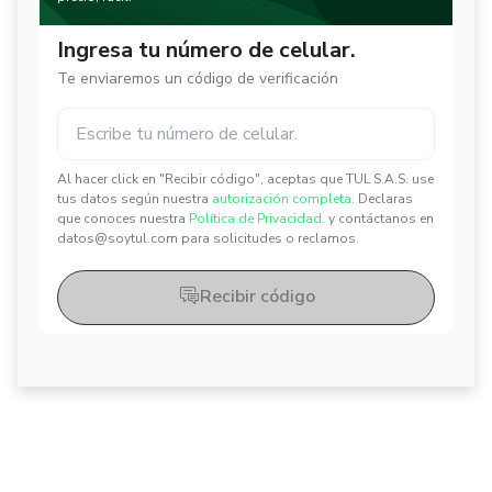
Ingresa tu número de celular.
Te enviaremos un código de verificación
Al hacer click en "Recibir código", aceptas que TUL S.A.S. use
✕
✕
tus datos según nuestra
autorización completa.
Declaras
que conoces nuestra
Política de Privacidad.
y contáctanos en
datos@soytul.com para solicitudes o reclamos.
Recibir código