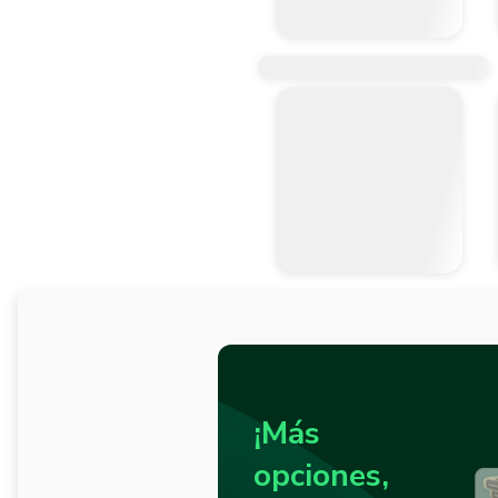
¡Más
opciones,