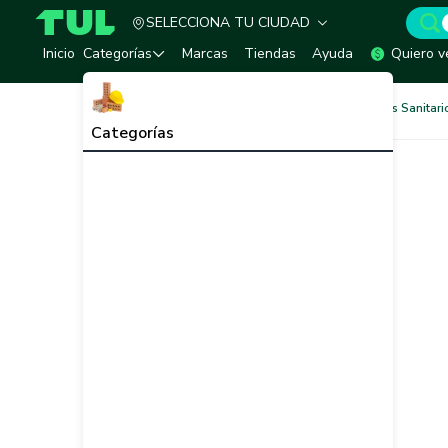
SELECCIONA TU CIUDAD
TUL - Tu Marketplace de Construcción
Inicio
Categorías
Marcas
Tiendas
Ayuda
Quiero v
Baños y Sanitarios
Equipos Sanitari
Categorías