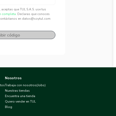
", aceptas que TUL S.A.S. use tus
n completa.
Declaras que conoces
contáctanos en datos@soytul.com
ibir código
Nosotros
atos
Trabaja con nosotros(Jobs)
Nuestras tiendas
Encuentra una tienda
Quiero vender en TUL
Blog