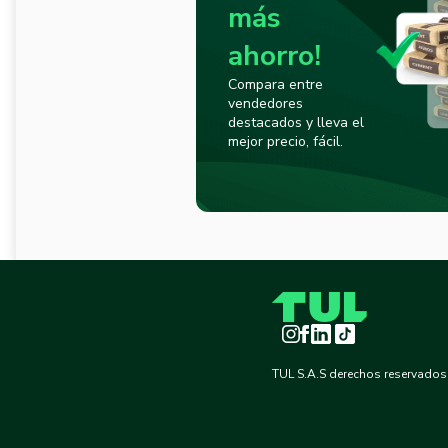
más
ahorro!
Compara entre
vendedores
destacados y lleva el
mejor precio, fácil.
Instagram
Facebook
LinkedIn
TikTok
TUL S.A.S derechos reservados