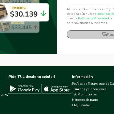
✕
✕
Al hacer click en "Recibir código
datos según nuestra
autorizació
nuestra
Política de Privacidad.
y 
para solicitudes o reclamos.
Rec
¡Pide TUL desde tu celular!
Información
Política de Tratamiento de D
Términos y Condiciones
TyC Promociones
2026
Descargar TUL en App Store
Descargar TUL en Google Play
Métodos de pago
FAQ Tiendas