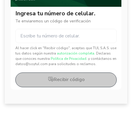
Ingresa tu número de celular.
Te enviaremos un código de verificación
Al hacer click en "Recibir código", aceptas que TUL S.A.S. use
✕
✕
tus datos según nuestra
autorización completa.
Declaras
que conoces nuestra
Política de Privacidad.
y contáctanos en
datos@soytul.com para solicitudes o reclamos.
Recibir código