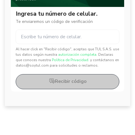
Ingresa tu número de celular.
Te enviaremos un código de verificación
Al hacer click en "Recibir código", aceptas que TUL S.A.S. use
✕
✕
tus datos según nuestra
autorización completa.
Declaras
que conoces nuestra
Política de Privacidad.
y contáctanos en
datos@soytul.com para solicitudes o reclamos.
Recibir código