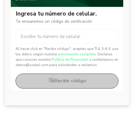
Ingresa tu número de celular.
Te enviaremos un código de verificación
Al hacer click en "Recibir código", aceptas que TUL S.A.S. use
✕
✕
tus datos según nuestra
autorización completa.
Declaras
que conoces nuestra
Política de Privacidad.
y contáctanos en
datos@soytul.com para solicitudes o reclamos.
Recibir código