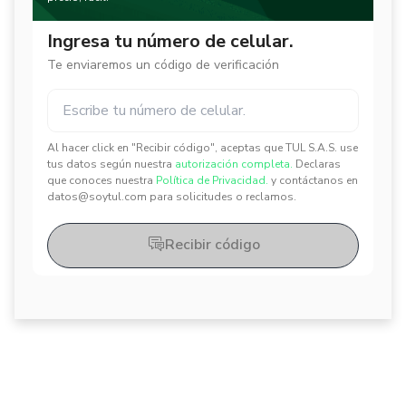
Ingresa tu número de celular.
Te enviaremos un código de verificación
Al hacer click en "Recibir código", aceptas que TUL S.A.S. use
✕
✕
tus datos según nuestra
autorización completa.
Declaras
que conoces nuestra
Política de Privacidad.
y contáctanos en
datos@soytul.com para solicitudes o reclamos.
Recibir código