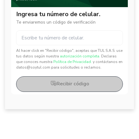
Ingresa tu número de celular.
Te enviaremos un código de verificación
Al hacer click en "Recibir código", aceptas que TUL S.A.S. use
✕
✕
tus datos según nuestra
autorización completa.
Declaras
que conoces nuestra
Política de Privacidad.
y contáctanos en
datos@soytul.com para solicitudes o reclamos.
Recibir código