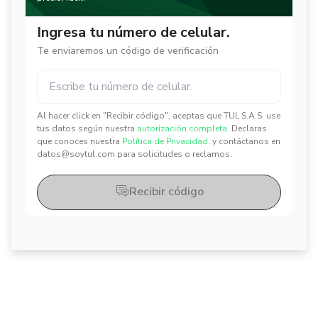
Ingresa tu número de celular.
Te enviaremos un código de verificación
Al hacer click en "Recibir código", aceptas que TUL S.A.S. use
✕
✕
tus datos según nuestra
autorización completa.
Declaras
que conoces nuestra
Política de Privacidad.
y contáctanos en
datos@soytul.com para solicitudes o reclamos.
Recibir código