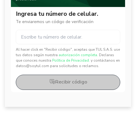
Ingresa tu número de celular.
Te enviaremos un código de verificación
Al hacer click en "Recibir código", aceptas que TUL S.A.S. use
✕
✕
tus datos según nuestra
autorización completa.
Declaras
que conoces nuestra
Política de Privacidad.
y contáctanos en
datos@soytul.com para solicitudes o reclamos.
Recibir código