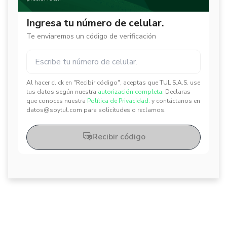
Ingresa tu número de celular.
Te enviaremos un código de verificación
Al hacer click en "Recibir código", aceptas que TUL S.A.S. use
✕
✕
tus datos según nuestra
autorización completa.
Declaras
que conoces nuestra
Política de Privacidad.
y contáctanos en
datos@soytul.com para solicitudes o reclamos.
Recibir código