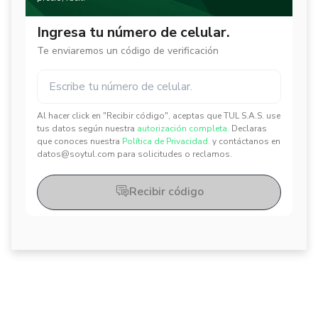
Ingresa tu número de celular.
Te enviaremos un código de verificación
Al hacer click en "Recibir código", aceptas que TUL S.A.S. use
✕
✕
tus datos según nuestra
autorización completa.
Declaras
que conoces nuestra
Política de Privacidad.
y contáctanos en
datos@soytul.com para solicitudes o reclamos.
Recibir código