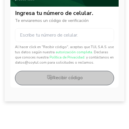
Ingresa tu número de celular.
Te enviaremos un código de verificación
Al hacer click en "Recibir código", aceptas que TUL S.A.S. use
✕
✕
tus datos según nuestra
autorización completa.
Declaras
que conoces nuestra
Política de Privacidad.
y contáctanos en
datos@soytul.com para solicitudes o reclamos.
Recibir código