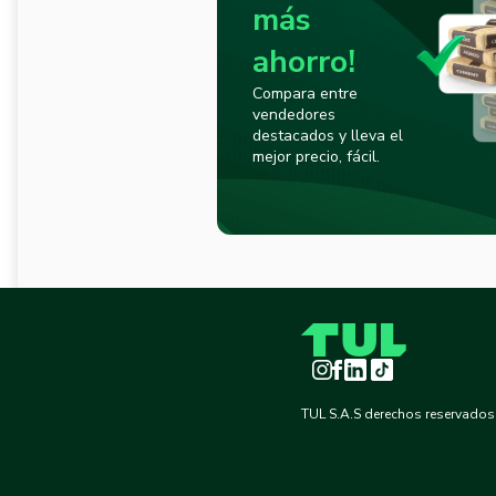
más
ahorro!
Compara entre
vendedores
destacados y lleva el
mejor precio, fácil.
Instagram
Facebook
LinkedIn
TikTok
TUL S.A.S derechos reservados