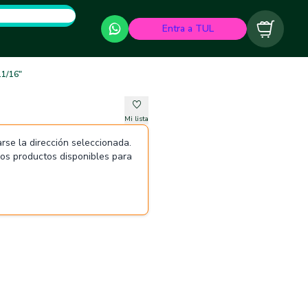
Entra a TUL
Carrito
11/16"
Mi lista
rse la dirección seleccionada.
 los productos disponibles para