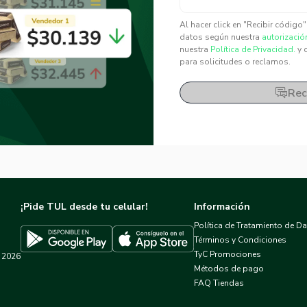
✕
✕
Al hacer click en "Recibir código
datos según nuestra
autorizació
nuestra
Política de Privacidad.
y 
para solicitudes o reclamos.
Rec
¡Pide TUL desde tu celular!
Información
Política de Tratamiento de D
Términos y Condiciones
TyC Promociones
2026
Descargar TUL en App Store
Descargar TUL en Google Play
Métodos de pago
FAQ Tiendas