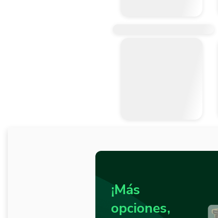
¡Más
opciones,