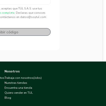
", aceptas que TUL S.A.S. use tus
n completa.
Declaras que conoces
contáctanos en datos@soytul.com
ibir código
Nosotros
atos
Trabaja con nosotros(Jobs)
Nuestras tiendas
Encuentra una tienda
Quiero vender en TUL
Blog