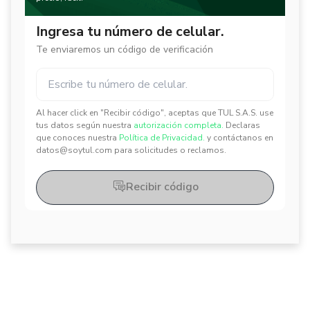
Ingresa tu número de celular.
Te enviaremos un código de verificación
Al hacer click en "Recibir código", aceptas que TUL S.A.S. use
✕
✕
tus datos según nuestra
autorización completa.
Declaras
que conoces nuestra
Política de Privacidad.
y contáctanos en
datos@soytul.com para solicitudes o reclamos.
Recibir código