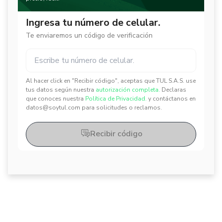
Ingresa tu número de celular.
Te enviaremos un código de verificación
Al hacer click en "Recibir código", aceptas que TUL S.A.S. use
✕
✕
tus datos según nuestra
autorización completa.
Declaras
que conoces nuestra
Política de Privacidad.
y contáctanos en
datos@soytul.com para solicitudes o reclamos.
Recibir código