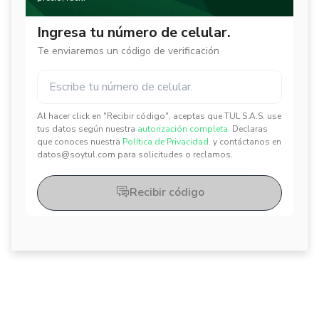
Ingresa tu número de celular.
Te enviaremos un código de verificación
Al hacer click en "Recibir código", aceptas que TUL S.A.S. use
✕
✕
tus datos según nuestra
autorización completa.
Declaras
que conoces nuestra
Política de Privacidad.
y contáctanos en
datos@soytul.com para solicitudes o reclamos.
Recibir código