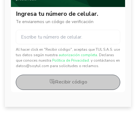
Ingresa tu número de celular.
Te enviaremos un código de verificación
Al hacer click en "Recibir código", aceptas que TUL S.A.S. use
✕
✕
tus datos según nuestra
autorización completa.
Declaras
que conoces nuestra
Política de Privacidad.
y contáctanos en
datos@soytul.com para solicitudes o reclamos.
Recibir código