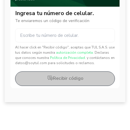
Ingresa tu número de celular.
Te enviaremos un código de verificación
Al hacer click en "Recibir código", aceptas que TUL S.A.S. use
✕
✕
tus datos según nuestra
autorización completa.
Declaras
que conoces nuestra
Política de Privacidad.
y contáctanos en
datos@soytul.com para solicitudes o reclamos.
Recibir código