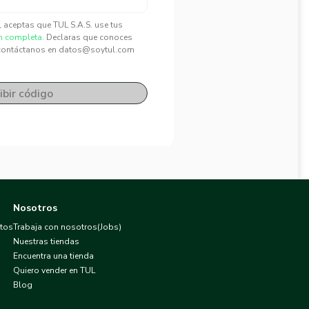
", aceptas que TUL S.A.S. use tus
n completa.
Declaras que conoces
contáctanos en datos@soytul.com
ibir código
Nosotros
atos
Trabaja con nosotros(Jobs)
Nuestras tiendas
Encuentra una tienda
Quiero vender en TUL
Blog