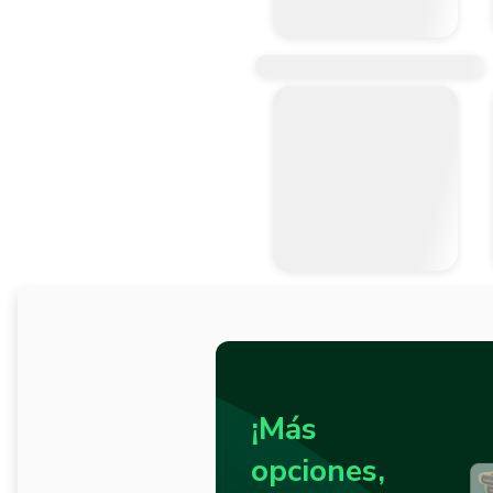
¡Más
opciones,