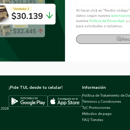
✕
✕
Al hacer click en "Recibir código
datos según nuestra
autorizació
nuestra
Política de Privacidad.
y 
para solicitudes o reclamos.
Rec
¡Pide TUL desde tu celular!
Información
Política de Tratamiento de D
Términos y Condiciones
TyC Promociones
2026
Descargar TUL en App Store
Descargar TUL en Google Play
Métodos de pago
FAQ Tiendas