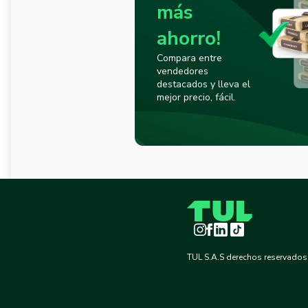
más
ahorro!
Compara entre
vendedores
destacados y lleva el
mejor precio, fácil.
Instagram
Facebook
LinkedIn
TikTok
TUL S.A.S derechos reservados