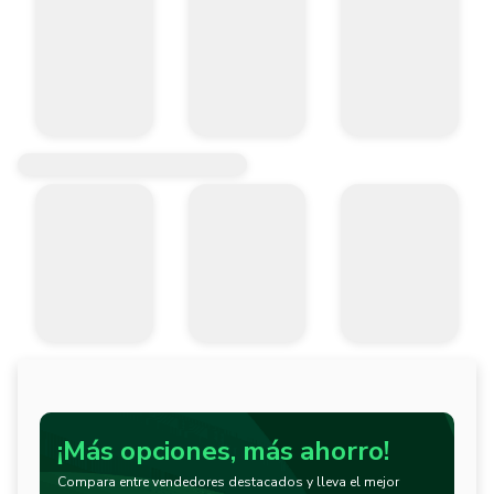
-Mando 3/8”_x000D_

-Tamaño 19 mm_x000D_

_x000D_

Cumple con la normativa:_x000D_

-ANSI 2725 / 3124 _x000D_
¡Más opciones, más ahorro!
Compara entre vendedores destacados y lleva el mejor