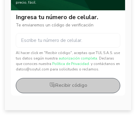
precio, fácil.
Ingresa tu número de celular.
Te enviaremos un código de verificación
Al hacer click en "Recibir código", aceptas que TUL S.A.S. use
✕
✕
tus datos según nuestra
autorización completa.
Declaras
que conoces nuestra
Política de Privacidad.
y contáctanos en
datos@soytul.com para solicitudes o reclamos.
Recibir código