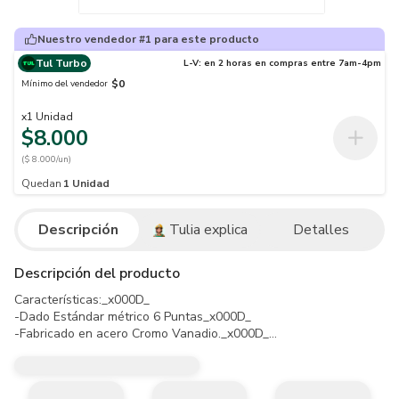
Nuestro vendedor #1 para este producto
Tul Turbo
L-V: en 2 horas en compras entre 7am-4pm
$0
Mínimo del vendedor
x
1
Unidad
$8.000
($ 8.000/un)
Quedan
1
Unidad
Descripción
Tulia explica
Detalles
Descripción del producto
Características:_x000D_

-Dado Estándar métrico 6 Puntas_x000D_

-Fabricado en acero Cromo Vanadio._x000D_

-Acabado en cromo para brindar una resistencia excepcional al óxi
-Sistema de agarre Maxi Drive TM: la superficie de agarre redonde
-Nuestros dados/cubos cumplen los estándares internacionales más 