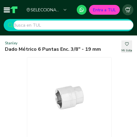
Ciudad
SELECCIONA
Entra a TUL
Inicio
TUL - Tu Marketplace de Construcción
Carr
TU CIUDAD
Stanley
Dado Métrico 6 Puntas Enc. 3/8" - 19 mm
Mi lista