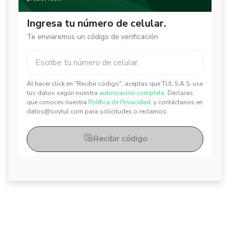
Ingresa tu número de celular.
Te enviaremos un código de verificación
Al hacer click en "Recibir código", aceptas que TUL S.A.S. use
✕
✕
tus datos según nuestra
autorización completa.
Declaras
que conoces nuestra
Política de Privacidad.
y contáctanos en
datos@soytul.com para solicitudes o reclamos.
Recibir código