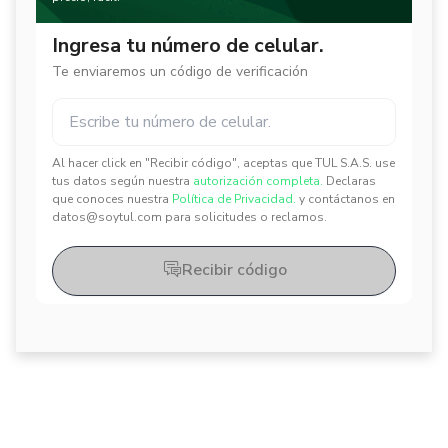
Ingresa tu número de celular.
Te enviaremos un código de verificación
Al hacer click en "Recibir código", aceptas que TUL S.A.S. use
✕
✕
tus datos según nuestra
autorización completa.
Declaras
que conoces nuestra
Política de Privacidad.
y contáctanos en
datos@soytul.com para solicitudes o reclamos.
Recibir código