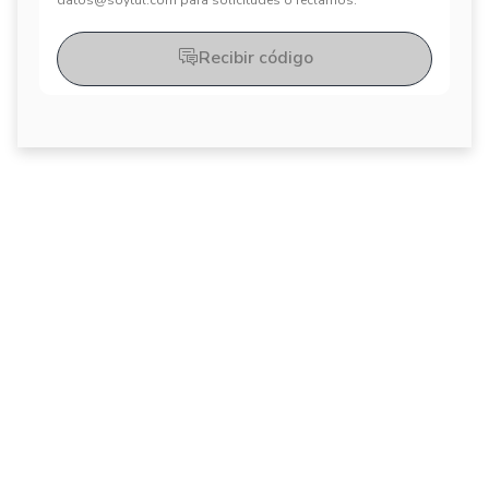
datos@soytul.com para solicitudes o reclamos.
Recibir código