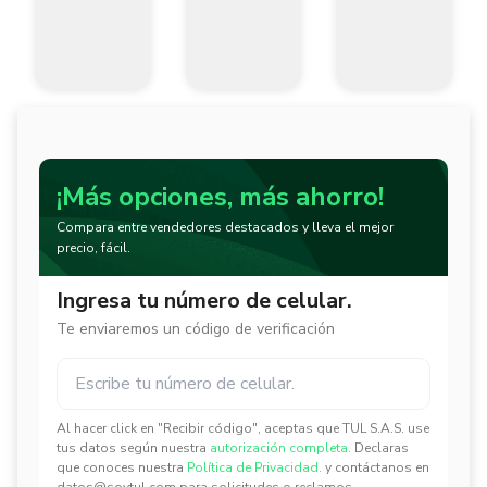
¡Más opciones, más ahorro!
Compara entre vendedores destacados y lleva el mejor
precio, fácil.
Ingresa tu número de celular.
Te enviaremos un código de verificación
Al hacer click en "Recibir código", aceptas que TUL S.A.S. use
✕
✕
tus datos según nuestra
autorización completa.
Declaras
que conoces nuestra
Política de Privacidad.
y contáctanos en