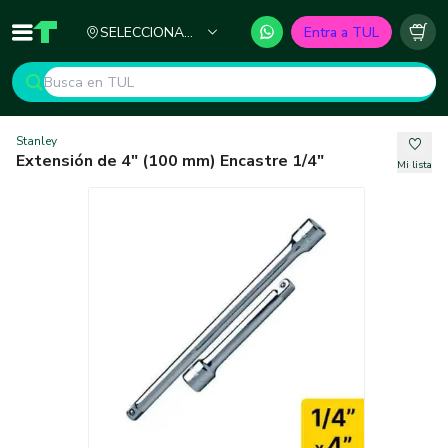
Ciudad
SELECCIONA
Entra a TUL
Inicio
TUL - Tu Marketplace de Construcción
Carr
TU CIUDAD
Stanley
Extensión de 4" (100 mm) Encastre 1/4"
Mi lista