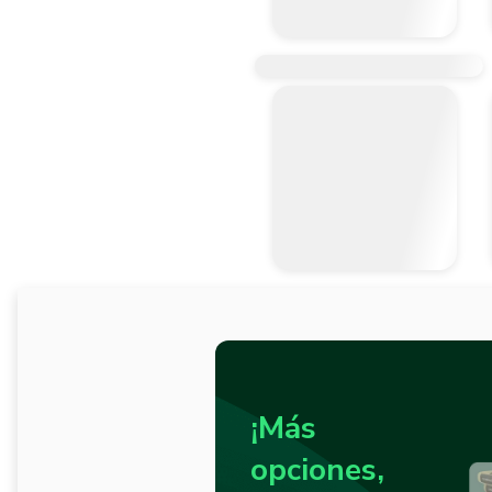
¡Más
opciones,