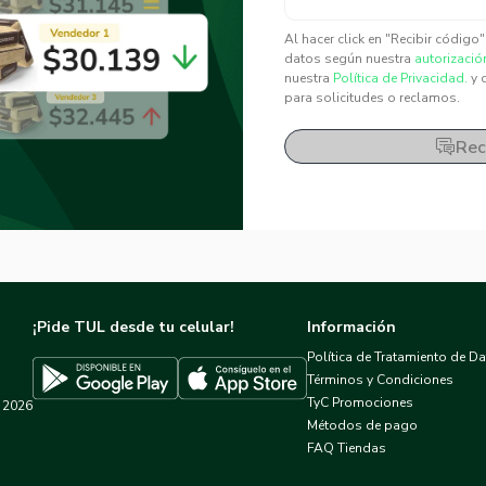
✕
✕
Al hacer click en "Recibir código
datos según nuestra
autorizació
nuestra
Política de Privacidad.
y 
para solicitudes o reclamos.
Rec
¡Pide TUL desde tu celular!
Información
Política de Tratamiento de D
Términos y Condiciones
TyC Promociones
2026
Descargar TUL en App Store
Descargar TUL en Google Play
Métodos de pago
FAQ Tiendas