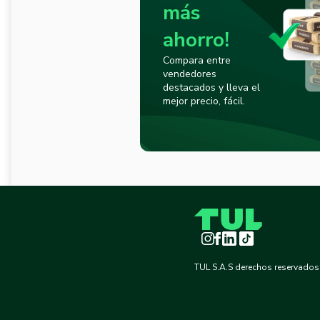
más
ahorro!
Compara entre
vendedores
destacados y lleva el
mejor precio, fácil.
Instagram
Facebook
LinkedIn
TikTok
TUL S.A.S derechos reservados