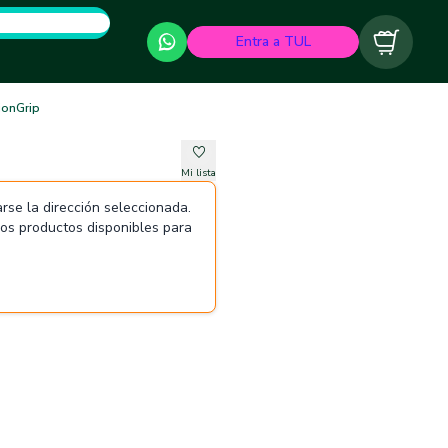
Entra a TUL
Carrito
ionGrip
Mi lista
rse la dirección seleccionada.
 los productos disponibles para