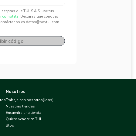
", aceptas que TUL S.A.S. use tus
n completa.
Declaras que conoces
contáctanos en datos@soytul.com
ibir código
Nosotros
atos
Trabaja con nosotros(Jobs)
Nuestras tiendas
Encuentra una tienda
Quiero vender en TUL
Blog