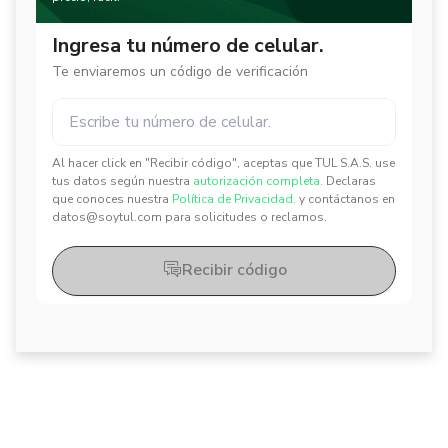
Ingresa tu número de celular.
Te enviaremos un código de verificación
Al hacer click en "Recibir código", aceptas que TUL S.A.S. use
✕
✕
tus datos según nuestra
autorización completa.
Declaras
que conoces nuestra
Política de Privacidad.
y contáctanos en
datos@soytul.com para solicitudes o reclamos.
Recibir código