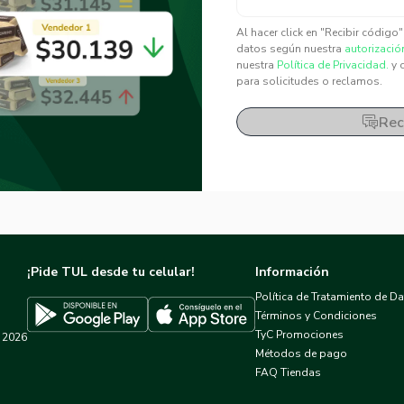
✕
✕
Al hacer click en "Recibir código
datos según nuestra
autorizació
nuestra
Política de Privacidad.
y 
para solicitudes o reclamos.
Rec
¡Pide TUL desde tu celular!
Información
Política de Tratamiento de D
Términos y Condiciones
TyC Promociones
2026
Descargar TUL en App Store
Descargar TUL en Google Play
Métodos de pago
FAQ Tiendas