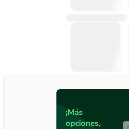
¡Más
opciones,