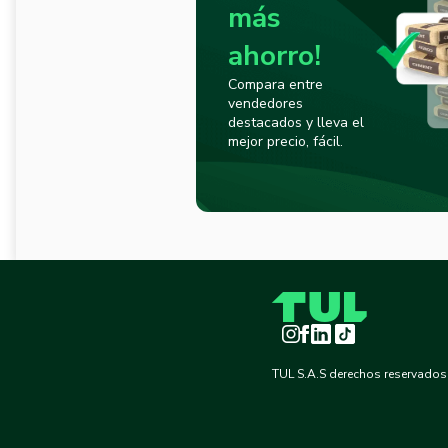
más
ahorro!
Compara entre
vendedores
destacados y lleva el
mejor precio, fácil.
Instagram
Facebook
LinkedIn
TikTok
TUL S.A.S derechos reservados