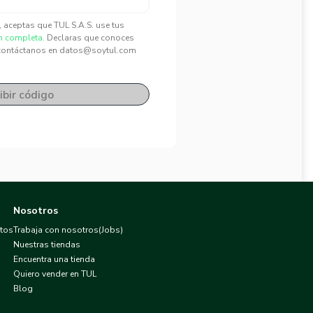
", aceptas que TUL S.A.S. use tus
n completa.
Declaras que conoces
contáctanos en datos@soytul.com
ibir código
Nosotros
atos
Trabaja con nosotros(Jobs)
Nuestras tiendas
Encuentra una tienda
Quiero vender en TUL
Blog