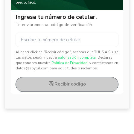
precio, fácil.
Ingresa tu número de celular.
Te enviaremos un código de verificación
Al hacer click en "Recibir código", aceptas que TUL S.A.S. use
✕
✕
tus datos según nuestra
autorización completa.
Declaras
que conoces nuestra
Política de Privacidad.
y contáctanos en
datos@soytul.com para solicitudes o reclamos.
Recibir código