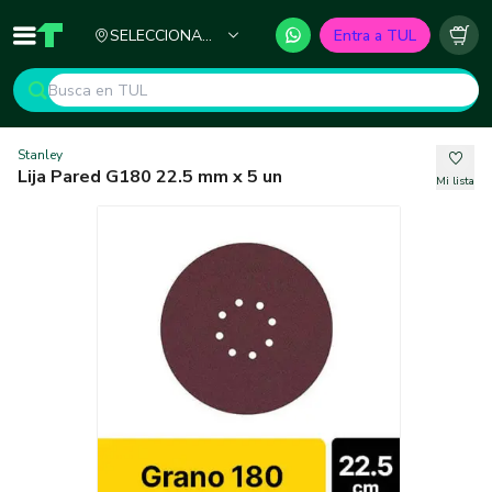
Ciudad
SELECCIONA
Entra a TUL
Inicio
TUL - Tu Marketplace de Construcción
Carr
TU CIUDAD
Stanley
Lija Pared G180 22.5 mm x 5 un
Mi lista