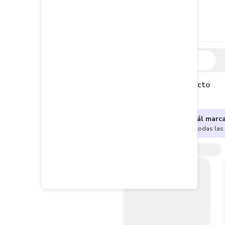
Descripción
Descripción del producto
¿No sabes cuál marc
Encuentra aquí todas las