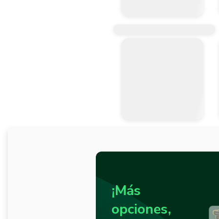
¡Más
opciones,