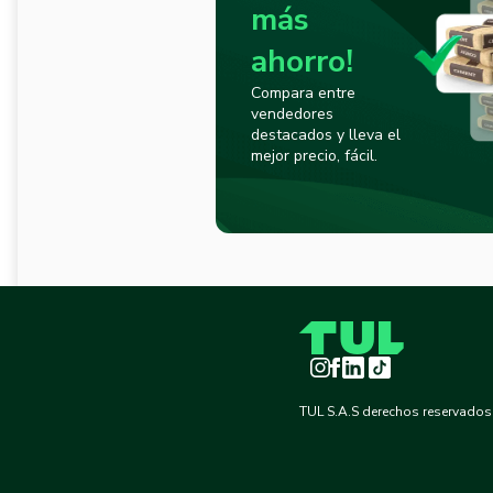
más
ahorro!
Compara entre
vendedores
destacados y lleva el
mejor precio, fácil.
Instagram
Facebook
LinkedIn
TikTok
TUL S.A.S derechos reservados