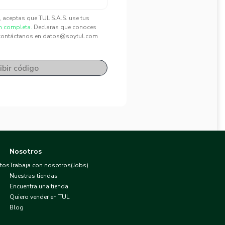
", aceptas que TUL S.A.S. use tus
n completa.
Declaras que conoces
contáctanos en datos@soytul.com
ibir código
Nosotros
atos
Trabaja con nosotros(Jobs)
Nuestras tiendas
Encuentra una tienda
Quiero vender en TUL
Blog