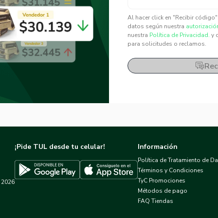
✕
✕
Al hacer click en "Recibir código
datos según nuestra
autorizació
nuestra
Política de Privacidad.
y 
para solicitudes o reclamos.
Rec
¡Pide TUL desde tu celular!
Información
Política de Tratamiento de D
Términos y Condiciones
TyC Promociones
2026
Descargar TUL en App Store
Descargar TUL en Google Play
Métodos de pago
FAQ Tiendas