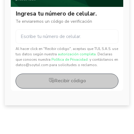
Ingresa tu número de celular.
Te enviaremos un código de verificación
Al hacer click en "Recibir código", aceptas que TUL S.A.S. use
✕
✕
tus datos según nuestra
autorización completa.
Declaras
que conoces nuestra
Política de Privacidad.
y contáctanos en
datos@soytul.com para solicitudes o reclamos.
Recibir código