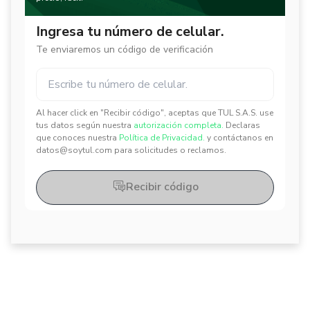
Ingresa tu número de celular.
Te enviaremos un código de verificación
Al hacer click en "Recibir código", aceptas que TUL S.A.S. use
✕
✕
tus datos según nuestra
autorización completa.
Declaras
que conoces nuestra
Política de Privacidad.
y contáctanos en
datos@soytul.com para solicitudes o reclamos.
Recibir código