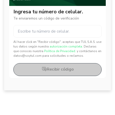
Ingresa tu número de celular.
Te enviaremos un código de verificación
Al hacer click en "Recibir código", aceptas que TUL S.A.S. use
✕
✕
tus datos según nuestra
autorización completa.
Declaras
que conoces nuestra
Política de Privacidad.
y contáctanos en
datos@soytul.com para solicitudes o reclamos.
Recibir código