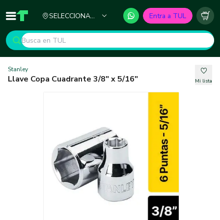
Ciudad
SELECCIONA
Entra a TUL
Inicio
TUL - Tu Marketplace de Construcción
Carr
TU CIUDAD
Stanley
Llave Copa Cuadrante 3/8" x 5/16"
Mi lista