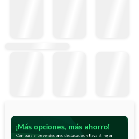
Especificaciones Técnicas:

-Conducir: 3/8"

-Tamaño (mm o in): 5/16 "

-Acabado: Cromado

-Número de puntos: 6

-Maxi-Drive: Si

-Material: Acero Cr-V

-Cumplimiento / Norma: ANSI B107.1

Cumple con la normativa:

-ANSI B107.1
¡Más opciones, más ahorro!
Compara entre vendedores destacados y lleva el mejor