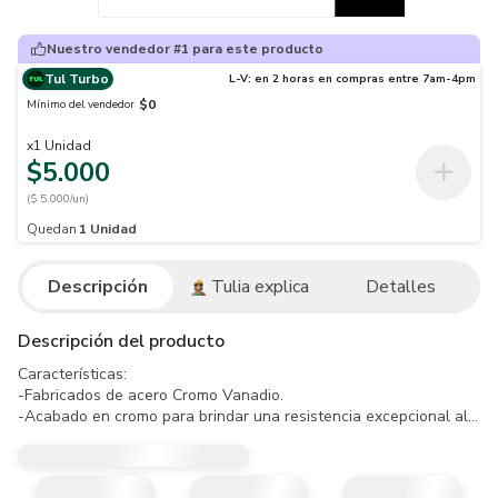
Nuestro vendedor #1 para este producto
Tul Turbo
L-V: en 2 horas en compras entre 7am-4pm
$0
Mínimo del vendedor
x
1
Unidad
$5.000
($ 5.000/un)
Quedan
1
Unidad
Descripción
Tulia explica
Detalles
Descripción del producto
Características:

-Fabricados de acero Cromo Vanadio.

-Acabado en cromo para brindar una resistencia excepcional al óxid
-Sistema de agarre Maxi Drive™: la superficie de agarre redondead
-Nuestros dados/cubos cumplen los estándares internacionales más 