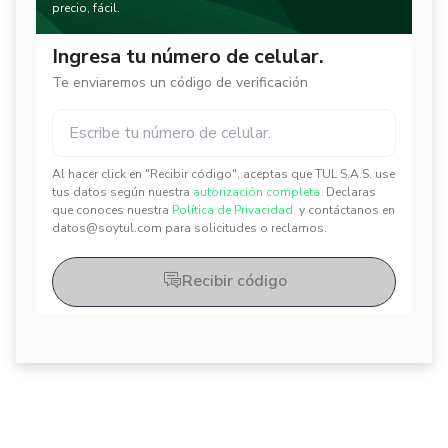
precio, fácil.
Ingresa tu número de celular.
Te enviaremos un código de verificación
Al hacer click en "Recibir código", aceptas que TUL S.A.S. use
✕
✕
tus datos según nuestra
autorización completa.
Declaras
que conoces nuestra
Política de Privacidad.
y contáctanos en
datos@soytul.com para solicitudes o reclamos.
Recibir código