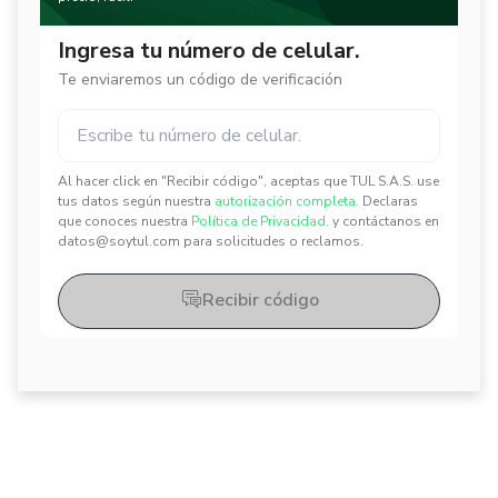
Ingresa tu número de celular.
Te enviaremos un código de verificación
Al hacer click en "Recibir código", aceptas que TUL S.A.S. use
✕
✕
tus datos según nuestra
autorización completa.
Declaras
que conoces nuestra
Política de Privacidad.
y contáctanos en
datos@soytul.com para solicitudes o reclamos.
Recibir código