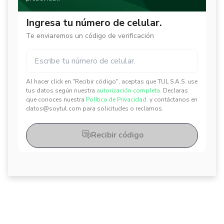
Ingresa tu número de celular.
Te enviaremos un código de verificación
Al hacer click en "Recibir código", aceptas que TUL S.A.S. use
✕
✕
tus datos según nuestra
autorización completa.
Declaras
que conoces nuestra
Política de Privacidad.
y contáctanos en
datos@soytul.com para solicitudes o reclamos.
Recibir código