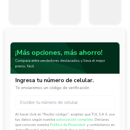
¡Más opciones, más ahorro!
Compara entre vendedores destacados y lleva el mejor
precio, fácil.
Ingresa tu número de celular.
Te enviaremos un código de verificación
Al hacer click en "Recibir código", aceptas que TUL S.A.S. use
✕
✕
tus datos según nuestra
autorización completa.
Declaras
que conoces nuestra
Política de Privacidad.
y contáctanos en