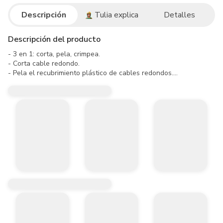
Descripción
Tulia explica
Detalles
Descripción del producto
- 3 en 1: corta, pela, crimpea.

- Corta cable redondo.

- Pela el recubrimiento plástico de cables redondos.

- Prensa enchufes modulares para conexión telefónica de formatos 
- Mango aislado, ergonómico y anti-deslizante.

Especificaciones técnicas:

- Medida: 6" (152 mm).

Incluye:

- (1) Pela cables 3 en 1 de 6" (152 Mm) STANLEY 96-225.

- Herramienta manual para uso profesional

- Garantía de por vida útil.