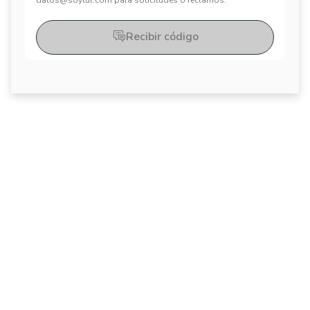
datos@soytul.com para solicitudes o reclamos.
Recibir código